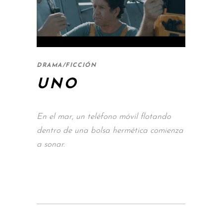
DRAMA/FICCIÓN
UNO
En el mar, un teléfono móvil flotando
dentro de una bolsa hermética comienza
a sonar.