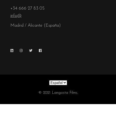
+34 666 27 83 05
info@
Madrid / Alicante (España)
Elegir
un
idioma
© 2021 Langosta Films.